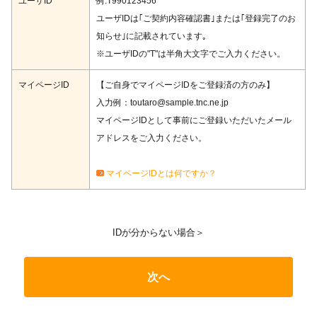
ユーザID
例:T990123456
ユーザIDは｢ご契約内容確認書｣または｢登録完了のお
知らせ｣に記載されています｡
※ユーザIDの"T"は半角大文字でご入力ください。
マイページID
【ご自身でマイページIDをご登録済の方のみ】
入力例：toutaro@sample.tnc.ne.jp
マイページIDとして事前にご登録いただいたメール
アドレスをご入力ください。
マイページIDとは何ですか？
IDが分からない場合＞